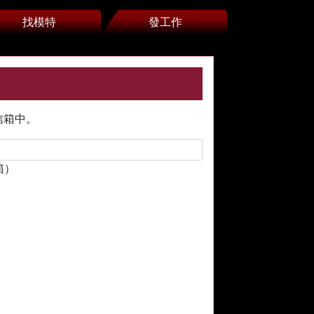
找模特
發工作
信箱中。
箱）