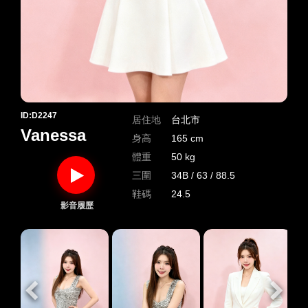
ID:D2247
居住地
台北市
Vanessa
身高
165 cm
體重
50 kg
三圍
34B / 63 / 88.5
鞋碼
24.5
影音履歷