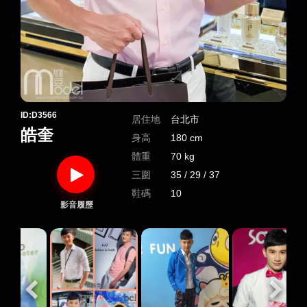
ID:D3566
居住地
台北市
皓奎
身高
180 cm
體重
70 kg
三圍
35 / 29 / 37
鞋碼
10
影音履歷