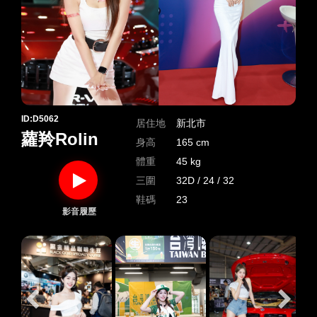
ID:D5062
居住地
新北市
蘿羚Rolin
身高
165 cm
體重
45 kg
三圍
32D / 24 / 32
鞋碼
23
影音履歷