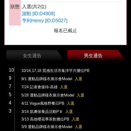
狀態
入選(共2位)
謝勳 [ID:D4908]
亨利Henry [ID:D5027]
報名已截止
女生通告
男生通告
10
10/16,17,18 質感生活市集洋芋片攤位PB
9
9/1 運動品牌樣衣展示會Model
入選
7
7/24 記者會接待-高雄
入選
5
5/28 運動品牌樣衣展示會Model
入選
4
4/11 Vogue風格野餐日PB
入選
3
3/14 肌膚保養品活動PＢ
入選
3/13 高雄櫻花季茶飲攤位PB
入選
3/9 運動品牌樣衣展示會Model
入選