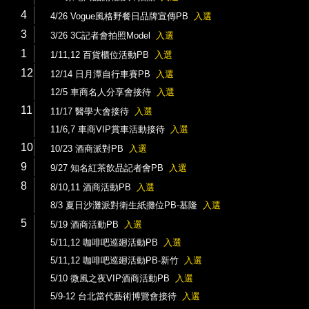
4
4/26 Vogue風格野餐日品牌宣傳PB
入選
3
3/26 3C記者會拍照Model
入選
1
1/11,12 百貨櫃位活動PB
入選
12
12/14 日月潭自行車賽PB
入選
12/5 車商名人分享會接待
入選
11
11/17 醫學大會接待
入選
11/6,7 車商VIP賞車活動接待
入選
10
10/23 酒商派對PB
入選
9
9/27 知名紅茶飲品記者會PB
入選
8
8/10,11 酒商活動PB
入選
8/3 夏日沙灘派對衛生紙攤位PB-基隆
入選
5
5/19 酒商活動PB
入選
5/11,12 咖啡吧巡廻活動PB
入選
5/11,12 咖啡吧巡廻活動PB-新竹
入選
5/10 微風之夜VIP酒商活動PB
入選
5/9-12 台北當代藝術博覽會接待
入選