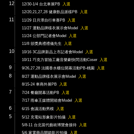
12
12/30-1/4 台北車展PB
入選
12/20,21,27,28 健康飲品派樣PB
入選
11
11/29 日月潭自行車賽PB
入選
11/27 運動品牌樣衣展示會Model
入選
11/24 公部門記者會Model
入選
11/8 頒獎典禮禮儀先生
入選
10
10/16 3C品牌新品上市記者會Model
入選
10/11 巧克力冒險工廠音樂劇快閃活動Coser
入選
9
9/26,27,28 法國香水櫃位開幕活動PB-桃園
入選
8
8/27 運動品牌樣衣展示會Model
入選
8/15-24 車商外展PB
入選
7
7/24 餐廳開幕活動PB
入選
7/17 雨傘王媒體開箱會Model
入選
6
6/15 會議活動男模
入選
5
5/12 充電站形象影片拍攝
入選
5/8-11 台北當代藝術博覽會接待
入選
5/6 家電商品開箱影片拍攝
入選