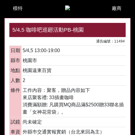
模特
廠商
5/4,5 咖啡吧巡廻活動PB-桃園
通告編號：11494
日期
5/4,5 13:00-19:00
縣市
桃園市
地點
桃園遠東百貨
人數
2
條件
工作內容：聚客，贈品內容如下
來店聚客禮: 33插畫咖啡
消費滿額贈: 凡購買MQ商品滿$2500贈33聯名插
畫「女神花背袋」。
試鏡
尚未確定
車資
外縣巿交通實報實銷（台北來回為主）