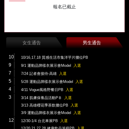
報名已截止
女生通告
男生通告
10
10/16,17,18 質感生活市集洋芋片攤位PB
9
9/1 運動品牌樣衣展示會Model
入選
7
7/24 記者會接待-高雄
入選
5
5/28 運動品牌樣衣展示會Model
入選
4
4/11 Vogue風格野餐日PB
入選
3
3/14 肌膚保養品活動PＢ
入選
3/13 高雄櫻花季茶飲攤位PB
入選
3/9 運動品牌樣衣展示會Model
入選
12
12/30-1/4 台北車展PB
入選
12/20,21,27,28 健康飲品派樣PB
入選