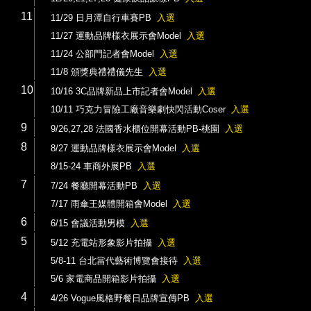
11
11/29 日月潭自行車賽PB
入選
11/27 運動品牌樣衣展示會Model
入選
11/24 公部門記者會Model
入選
11/8 頒獎典禮禮儀先生
入選
10
10/16 3C品牌新品上市記者會Model
入選
10/11 巧克力冒險工廠音樂劇快閃活動Coser
入選
9
9/26,27,28 法國香水櫃位開幕活動PB-桃園
入選
8
8/27 運動品牌樣衣展示會Model
入選
8/15-24 車商外展PB
入選
7
7/24 餐廳開幕活動PB
入選
7/17 雨傘王媒體開箱會Model
入選
6
6/15 會議活動男模
入選
5
5/12 充電站形象影片拍攝
入選
5/8-11 台北當代藝術博覽會接待
入選
5/6 家電商品開箱影片拍攝
入選
4
4/26 Vogue風格野餐日品牌宣傳PB
入選