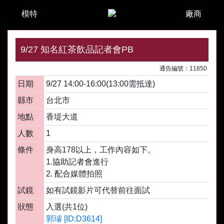
模特
廠商
9/27 知名紅茶飲品記者會PB
通告編號：11850
日期
9/27 14:00-16:00(13:00需抵達)
縣市
台北市
地點
香堤大道
人數
1
條件
身高178以上，工作內容如下。
1.協助記者會進行
2. 配合媒體拍照
試鏡
如有試鏡影片可代替前往面試
狀態
入選(共1位)
郭璿 [ID:D3614]