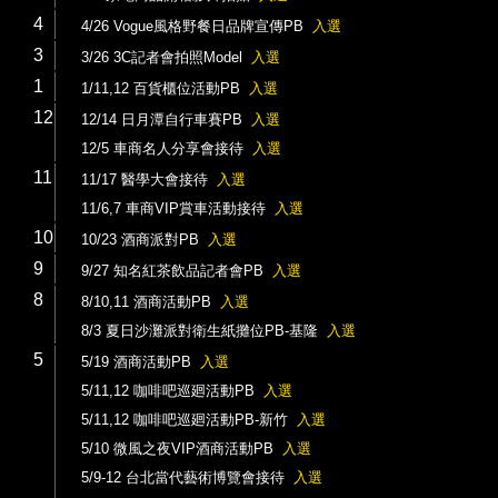
4
4/26 Vogue風格野餐日品牌宣傳PB
入選
3
3/26 3C記者會拍照Model
入選
1
1/11,12 百貨櫃位活動PB
入選
12
12/14 日月潭自行車賽PB
入選
12/5 車商名人分享會接待
入選
11
11/17 醫學大會接待
入選
11/6,7 車商VIP賞車活動接待
入選
10
10/23 酒商派對PB
入選
9
9/27 知名紅茶飲品記者會PB
入選
8
8/10,11 酒商活動PB
入選
8/3 夏日沙灘派對衛生紙攤位PB-基隆
入選
5
5/19 酒商活動PB
入選
5/11,12 咖啡吧巡廻活動PB
入選
5/11,12 咖啡吧巡廻活動PB-新竹
入選
5/10 微風之夜VIP酒商活動PB
入選
5/9-12 台北當代藝術博覽會接待
入選