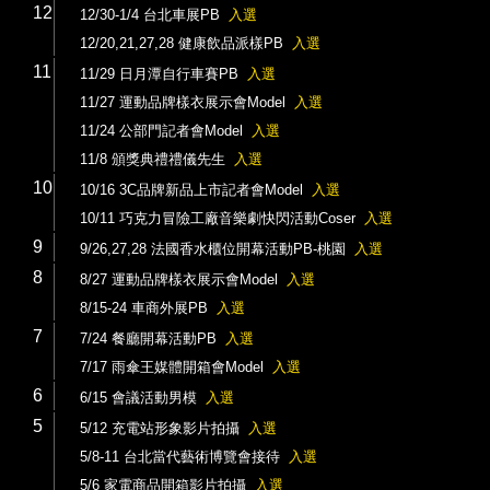
12
12/30-1/4 台北車展PB
入選
12/20,21,27,28 健康飲品派樣PB
入選
11
11/29 日月潭自行車賽PB
入選
11/27 運動品牌樣衣展示會Model
入選
11/24 公部門記者會Model
入選
11/8 頒獎典禮禮儀先生
入選
10
10/16 3C品牌新品上市記者會Model
入選
10/11 巧克力冒險工廠音樂劇快閃活動Coser
入選
9
9/26,27,28 法國香水櫃位開幕活動PB-桃園
入選
8
8/27 運動品牌樣衣展示會Model
入選
8/15-24 車商外展PB
入選
7
7/24 餐廳開幕活動PB
入選
7/17 雨傘王媒體開箱會Model
入選
6
6/15 會議活動男模
入選
5
5/12 充電站形象影片拍攝
入選
5/8-11 台北當代藝術博覽會接待
入選
5/6 家電商品開箱影片拍攝
入選