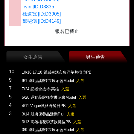
Irvin [ID:D3835]
徐道寬 [ID:D3905]
鄭斐鴻 [ID:D4149]
報名已截止
女生通告
男生通告
10
10/16,17,18 質感生活市集洋芋片攤位PB
9
9/1 運動品牌樣衣展示會Model
入選
7
7/24 記者會接待-高雄
入選
5
5/28 運動品牌樣衣展示會Model
入選
4
4/11 Vogue風格野餐日PB
入選
3
3/14 肌膚保養品活動PＢ
入選
3/13 高雄櫻花季茶飲攤位PB
入選
3/9 運動品牌樣衣展示會Model
入選