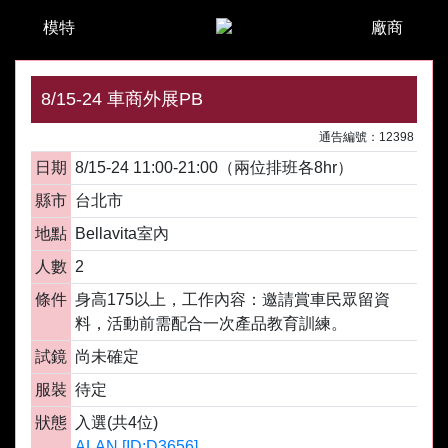
模特
廠商
8/15-24 車商外展PB
通告編號：12398
日期
8/15-24 11:00-21:00（兩位排班各8hr）
縣市
台北市
地點
Bellavita室內
人數
2
條件
身高175以上，工作內容：邀請賞車民眾留資
料，活動前需配合一次產品教育訓練。
試鏡
尚未確定
服裝
待定
狀態
入選(共4位)
ALAN [ID:D3656]