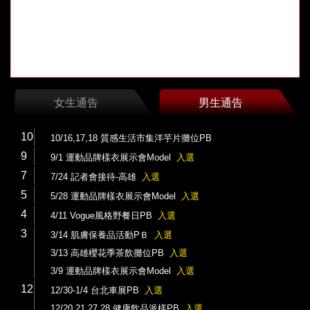
女生通告
男生通告
10
10/16,17,18 質感生活市集洋芋片攤位PB
9
9/1 運動品牌樣衣展示會Model
入選
7
7/24 記者會接待-高雄
入選
5
5/28 運動品牌樣衣展示會Model
入選
4
4/11 Vogue風格野餐日PB
入選
3
3/14 肌膚保養品活動PＢ
入選
3/13 高雄櫻花季茶飲攤位PB
入選
3/9 運動品牌樣衣展示會Model
入選
12
12/30-1/4 台北車展PB
入選
12/20,21,27,28 健康飲品派樣PB
入選