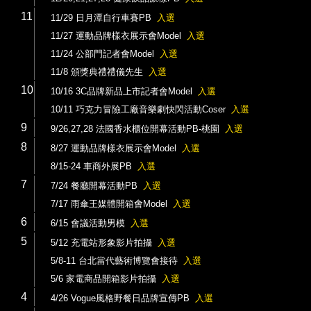
11
11/29 日月潭自行車賽PB
入選
11/27 運動品牌樣衣展示會Model
入選
11/24 公部門記者會Model
入選
11/8 頒獎典禮禮儀先生
入選
10
10/16 3C品牌新品上市記者會Model
入選
10/11 巧克力冒險工廠音樂劇快閃活動Coser
入選
9
9/26,27,28 法國香水櫃位開幕活動PB-桃園
入選
8
8/27 運動品牌樣衣展示會Model
入選
8/15-24 車商外展PB
入選
7
7/24 餐廳開幕活動PB
入選
7/17 雨傘王媒體開箱會Model
入選
6
6/15 會議活動男模
入選
5
5/12 充電站形象影片拍攝
入選
5/8-11 台北當代藝術博覽會接待
入選
5/6 家電商品開箱影片拍攝
入選
4
4/26 Vogue風格野餐日品牌宣傳PB
入選