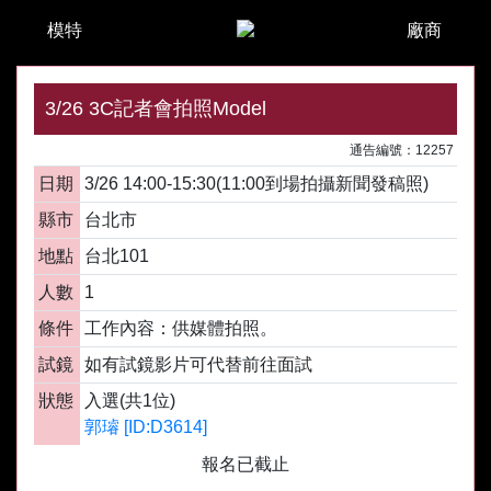
模特
廠商
3/26 3C記者會拍照Model
通告編號：12257
日期
3/26 14:00-15:30(11:00到場拍攝新聞發稿照)
縣市
台北市
地點
台北101
人數
1
條件
工作內容：供媒體拍照。
試鏡
如有試鏡影片可代替前往面試
狀態
入選(共1位)
郭璿 [ID:D3614]
報名已截止