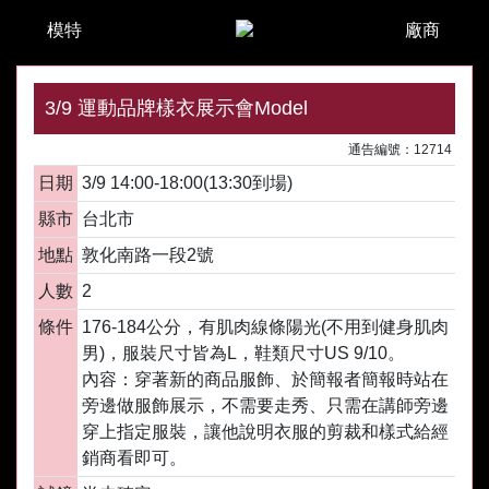
模特
廠商
3/9 運動品牌樣衣展示會Model
通告編號：12714
日期
3/9 14:00-18:00(13:30到場)
縣市
台北市
地點
敦化南路一段2號
人數
2
條件
176-184公分，有肌肉線條陽光(不用到健身肌肉
男)，服裝尺寸皆為L，鞋類尺寸US 9/10。
內容：穿著新的商品服飾、於簡報者簡報時站在
旁邊做服飾展示，不需要走秀、只需在講師旁邊
穿上指定服裝，讓他說明衣服的剪裁和樣式給經
銷商看即可。