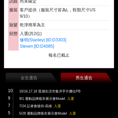
試鏡
尚未確定
服裝
客戶提供（服裝尺寸皆為L，鞋類尺寸US
9/10）
妝髮
乾淨簡單為主
狀態
入選(共2位)
修明(Stanley) [ID:D3303]
Steven [ID:D4085]
報名已截止
女生通告
男生通告
10
10/16,17,18 質感生活市集洋芋片攤位PB
9
9/1 運動品牌樣衣展示會Model
入選
7
7/24 記者會接待-高雄
入選
5
5/28 運動品牌樣衣展示會Model
入選