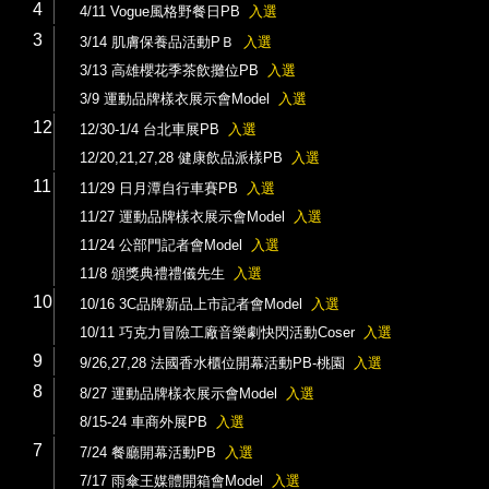
4
4/11 Vogue風格野餐日PB
入選
3
3/14 肌膚保養品活動PＢ
入選
3/13 高雄櫻花季茶飲攤位PB
入選
3/9 運動品牌樣衣展示會Model
入選
12
12/30-1/4 台北車展PB
入選
12/20,21,27,28 健康飲品派樣PB
入選
11
11/29 日月潭自行車賽PB
入選
11/27 運動品牌樣衣展示會Model
入選
11/24 公部門記者會Model
入選
11/8 頒獎典禮禮儀先生
入選
10
10/16 3C品牌新品上市記者會Model
入選
10/11 巧克力冒險工廠音樂劇快閃活動Coser
入選
9
9/26,27,28 法國香水櫃位開幕活動PB-桃園
入選
8
8/27 運動品牌樣衣展示會Model
入選
8/15-24 車商外展PB
入選
7
7/24 餐廳開幕活動PB
入選
7/17 雨傘王媒體開箱會Model
入選