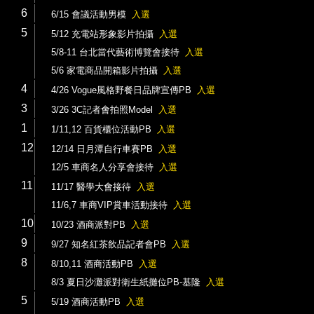
6
6/15 會議活動男模
入選
5
5/12 充電站形象影片拍攝
入選
5/8-11 台北當代藝術博覽會接待
入選
5/6 家電商品開箱影片拍攝
入選
4
4/26 Vogue風格野餐日品牌宣傳PB
入選
3
3/26 3C記者會拍照Model
入選
1
1/11,12 百貨櫃位活動PB
入選
12
12/14 日月潭自行車賽PB
入選
12/5 車商名人分享會接待
入選
11
11/17 醫學大會接待
入選
11/6,7 車商VIP賞車活動接待
入選
10
10/23 酒商派對PB
入選
9
9/27 知名紅茶飲品記者會PB
入選
8
8/10,11 酒商活動PB
入選
8/3 夏日沙灘派對衛生紙攤位PB-基隆
入選
5
5/19 酒商活動PB
入選