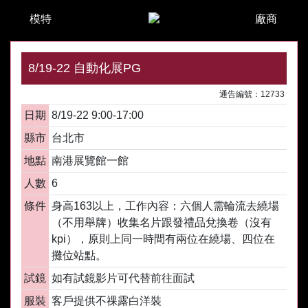
模特
廠商
8/19-22 自動化展PG
通告編號：12733
日期
8/19-22 9:00-17:00
縣市
台北市
地點
南港展覽館一館
人數
6
條件
身高163以上，工作內容：六個人需輪流去繞場
（不用舉牌）收集名片跟發禮品兌換卷（沒有
kpi），原則上同一時間有兩位在繞場、四位在
攤位站點。
試鏡
如有試鏡影片可代替前往面試
服裝
客戶提供不祼露白洋裝