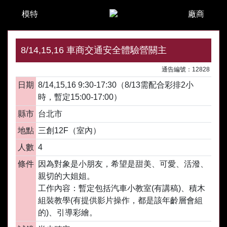
模特
廠商
8/14,15,16 車商交通安全體驗營關主
通告編號：12828
日期
8/14,15,16 9:30-17:30（8/13需配合彩排2小
時，暫定15:00-17:00）
縣市
台北市
地點
三創12F（室內）
人數
4
條件
因為對象是小朋友，希望是甜美、可愛、活潑、
親切的大姐姐。
工作內容：暫定包括汽車小教室(有講稿)、積木
組裝教學(有提供影片操作，都是該年齡層會組
的)、引導彩繪。