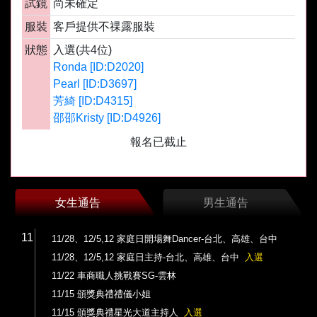
試鏡
尚未確定
服裝
客戶提供不祼露服裝
狀態
入選(共4位)
Ronda [ID:D2020]
Pearl [ID:D3697]
芳綺 [ID:D4315]
邵邵Kristy [ID:D4926]
報名已截止
女生通告
男生通告
11
11/28、12/5,12 家庭日開場舞Dancer-台北、高雄、台中
11/28、12/5,12 家庭日主持-台北、高雄、台中
入選
11/22 車商職人挑戰賽SG-雲林
11/15 頒獎典禮禮儀小姐
11/15 頒獎典禮星光大道主持人
入選