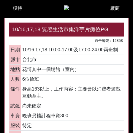
模特
廠商
10/16,17,18 質感生活市集洋芋片攤位PG
通告編號：12858
日期
10/16,17,18 10:00-17:00及17:00-24:00兩班制
縣市
台北市
地點
花博其中一個場館（室內）
人數
6位輪班
條件
身高163以上，工作內容：主要會以消費者遊戲
互動為主。
試鏡
尚未確定
車資
晚班另補計程車資300
服裝
待定