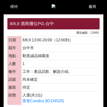
模特
廠商
8/8,9 酒商攤位PG-台中
通告編號：12860
日期
8/8,9 13:00-20:00（12:00到）
縣市
台中市
地點
勤美誠品綠園道
人數
1
條件
工作：產品試飲、解說介紹。
試鏡
尚未確定
服裝
待定
狀態
入選(共1位)
萱萱Candice [ID:D4520]