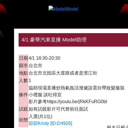
4/1 豪華汽車直播 Model助理
入選
日期
4/1 18:30-20:30
縣市
台北市
地點
台北市北投區大度路或者是濱江街
人數
1
協助現場直播炒熱氣氛活潑健談需自帶妝髮服裝
條件
小禮服 談吐得宜
影片參考https://youtu.be/jRkKFuRG0bI
試鏡
如有試鏡影片可代替前往面試
入選(共1位)
狀態
邵邵Kristy [ID:D4926]
報名已截