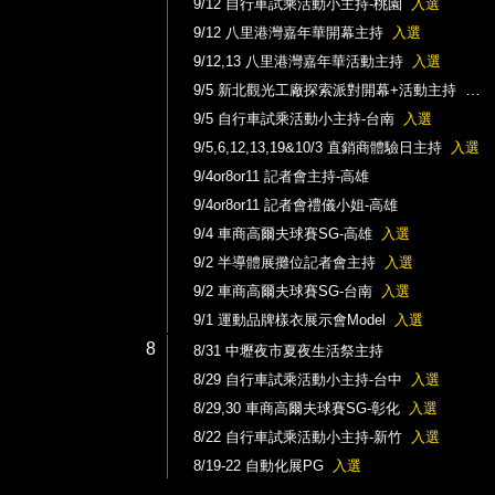
9/12 自行車試乘活動小主持-桃園
入選
9/12 八里港灣嘉年華開幕主持
入選
9/12,13 八里港灣嘉年華活動主持
入選
9/5 新北觀光工廠探索派對開幕+活動主持
入選
9/5 自行車試乘活動小主持-台南
入選
9/5,6,12,13,19&10/3 直銷商體驗日主持
入選
9/4or8or11 記者會主持-高雄
9/4or8or11 記者會禮儀小姐-高雄
9/4 車商高爾夫球賽SG-高雄
入選
9/2 半導體展攤位記者會主持
入選
9/2 車商高爾夫球賽SG-台南
入選
9/1 運動品牌樣衣展示會Model
入選
8
8/31 中壢夜市夏夜生活祭主持
8/29 自行車試乘活動小主持-台中
入選
8/29,30 車商高爾夫球賽SG-彰化
入選
8/22 自行車試乘活動小主持-新竹
入選
8/19-22 自動化展PG
入選