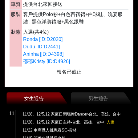
車資
提供台北來回接送
服裝
客戶提供Polo衫+白色百褶裙+白球鞋、晚宴服
裝 : 黑色洋裝禮服+黑色跟鞋
狀態
入選(共4位)
Ronda [ID:D2020]
Dudu [ID:D2441]
Aninha [ID:D4398]
邵邵Kristy [ID:D4926]
報名已截止
女生通告
男生通告
11
11/28、12/5,12 家庭日開場舞Dancer-台北、高雄、台中
11/28、12/5,12 家庭日主持-台北、高雄、台中
入選
11/22 車商職人挑戰賽SG-雲林