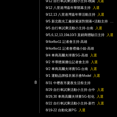
9/12 自行車試乘活動小主持-桃園
入選
9/12 八里港灣嘉年華開幕主持
入選
9/12,13 八里港灣嘉年華活動主持
入選
9/5 新北觀光工廠探索派對開幕+活動主持
入選
9/5 自行車試乘活動小主持-台南
入選
9/5,6,12,13,19&10/3 直銷商體驗日主持
入選
9/4or8or11 記者會主持-高雄
9/4or8or11 記者會禮儀小姐-高雄
9/4 車商高爾夫球賽SG-高雄
入選
9/2 半導體展攤位記者會主持
入選
9/2 車商高爾夫球賽SG-台南
入選
9/1 運動品牌樣衣展示會Model
入選
8
8/31 中壢夜市夏夜生活祭主持
8/29 自行車試乘活動小主持-台中
入選
8/29,30 車商高爾夫球賽SG-彰化
入選
8/22 自行車試乘活動小主持-新竹
入選
8/19-22 自動化展PG
入選