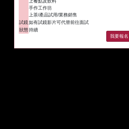
上餐點及飲料
手作工作坊
上茶/產品試用/業務銷售
試鏡
如有試鏡影片可代替前往面試
狀態
持續