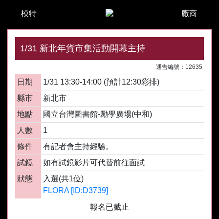
模特
廠商
1/31 新北年貨市集活動開幕主持
通告編號：12635
日期
1/31 13:30-14:00 (預計12:30彩排)
縣市
新北市
地點
國立台灣圖書館-勵學廣場(中和)
人數
1
條件
有記者會主持經驗。
試鏡
如有試鏡影片可代替前往面試
狀態
入選(共1位)
FLORA [ID:D3739]
報名已截止