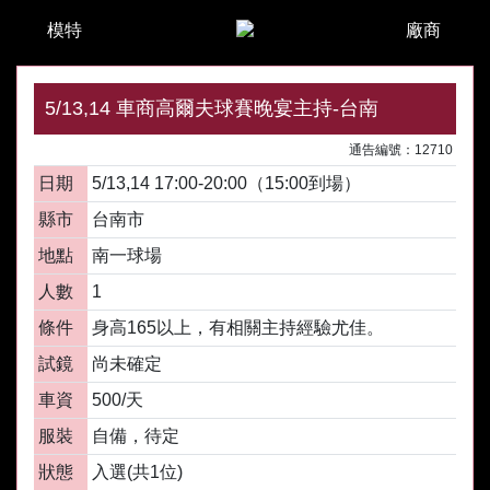
模特
廠商
5/13,14 車商高爾夫球賽晚宴主持-台南
通告編號：12710
日期
5/13,14 17:00-20:00（15:00到場）
縣市
台南市
地點
南一球場
人數
1
條件
身高165以上，有相關主持經驗尤佳。
試鏡
尚未確定
車資
500/天
服裝
自備，待定
狀態
入選(共1位)