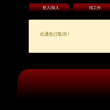
登入/加入
找工作
此通告已取消！