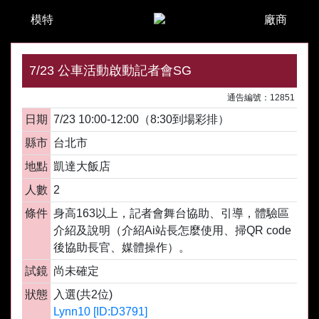
模特
廠商
7/23 公車活動啟動記者會SG
通告編號：12851
日期
7/23 10:00-12:00（8:30到場彩排）
縣市
台北市
地點
凱達大飯店
人數
2
條件
身高163以上，記者會舞台協助、引導，體驗區
介紹及說明（介紹Ai站長怎麼使用、掃QR code
後協助長官、媒體操作）。
試鏡
尚未確定
狀態
入選(共2位)
Lynn10 [ID:D3791]