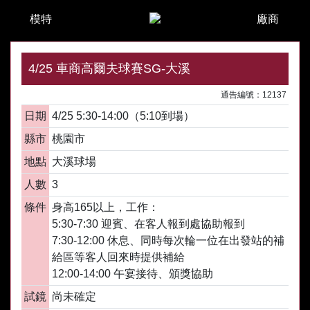
模特
廠商
4/25 車商高爾夫球賽SG-大溪
通告編號：12137
日期
4/25 5:30-14:00（5:10到場）
縣市
桃園市
地點
大溪球場
人數
3
條件
身高165以上，工作：
5:30-7:30 迎賓、在客人報到處協助報到
7:30-12:00 休息、同時每次輪一位在出發站的補
給區等客人回來時提供補給
12:00-14:00 午宴接待、頒獎協助
試鏡
尚未確定