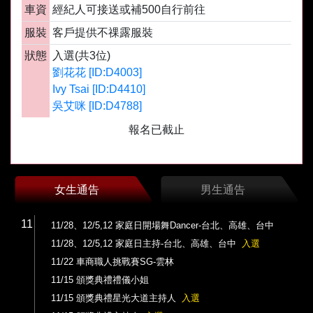
車資
經紀人可接送或補500自行前往
服裝
客戶提供不祼露服裝
狀態
入選(共3位)
劉花花 [ID:D4003]
Ivy Tsai [ID:D4410]
吳艾咪 [ID:D4788]
報名已截止
女生通告
男生通告
11
11/28、12/5,12 家庭日開場舞Dancer-台北、高雄、台中
11/28、12/5,12 家庭日主持-台北、高雄、台中
入選
11/22 車商職人挑戰賽SG-雲林
11/15 頒獎典禮禮儀小姐
11/15 頒獎典禮星光大道主持人
入選