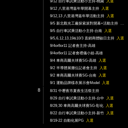
9/12 自行車試乘活動小主持-桃園
入選
9/12 八里港灣嘉年華開幕主持
入選
9/12,13 八里港灣嘉年華活動主持
入選
9/5 新北觀光工廠探索派對開幕+活動主持
入選
9/5 自行車試乘活動小主持-台南
入選
9/5,6,12,13,19&10/3 直銷商體驗日主持
入選
9/4or8or11 記者會主持-高雄
9/4or8or11 記者會禮儀小姐-高雄
9/4 車商高爾夫球賽SG-高雄
入選
9/2 半導體展攤位記者會主持
入選
9/2 車商高爾夫球賽SG-台南
入選
9/1 運動品牌樣衣展示會Model
入選
8
8/31 中壢夜市夏夜生活祭主持
8/29 自行車試乘活動小主持-台中
入選
8/29,30 車商高爾夫球賽SG-彰化
入選
8/22 自行車試乘活動小主持-新竹
入選
8/19-22 自動化展PG
入選