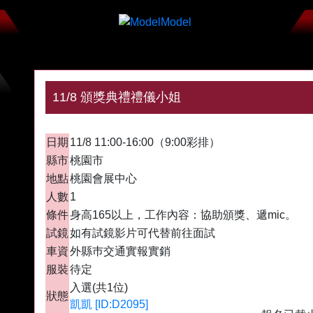
11/8 頒獎典禮禮儀小姐
入選
日期
11/8 11:00-16:00（9:00彩排）
縣市
桃園市
地點
桃園會展中心
人數
1
條件
身高165以上，工作內容：協助頒獎、遞mic。
試鏡
如有試鏡影片可代替前往面試
車資
外縣巿交通實報實銷
服裝
待定
入選(共1位)
狀態
凱凱 [ID:D2095]