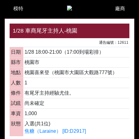
模特
廠商
1/28 車商尾牙主持人-桃園
通告編號：12611
日期
1/28 18:00-21:00（17:00到場彩排）
縣市
桃園市
地點
桃園喜來登（桃園市大園區大觀路777號）
人數
1
條件
有尾牙主持經驗尤佳。
試鏡
尚未確定
車資
1,000
狀態
入選(共1位)
焦糖（Laraine） [ID:D2917]