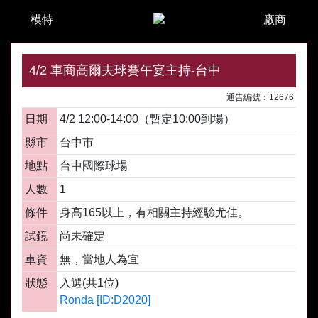
模特
廠商
4/2 車商高爾夫球賽午宴主持-台中
通告編號：12676
日期
4/2 12:00-14:00（暫定10:00到場）
縣市
台中市
地點
台中國際球場
人數
1
條件
身高165以上，有相關主持經驗尤佳。
試鏡
尚未確定
車資
無，當地人為宜
狀態
入選(共1位)
Ronda [ID:D2020]