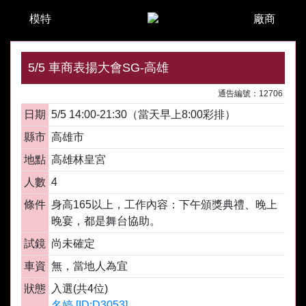
模特
廠商
5/5 車商表揚大會SG-高雄
通告編號：12706
日期
5/5 14:00-21:30（當天早上8:00彩排）
縣市
高雄市
地點
高雄林皇宮
人數
4
條件
身高165以上，工作內容：下午頒獎典禮、晚上
晚宴，都是舞台協助。
試鏡
尚未確定
車資
無，當地人為宜
狀態
入選(共4位)
名婷 [ID:D3053]