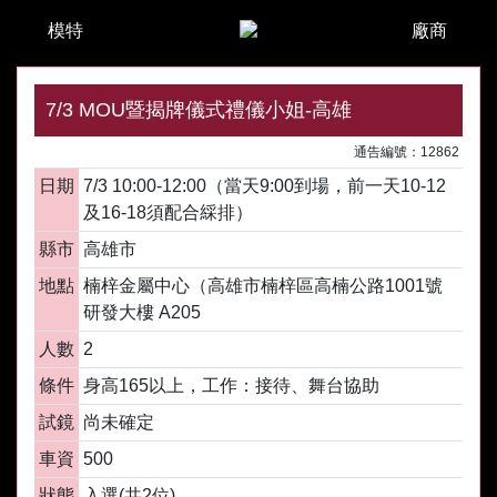
模特
廠商
7/3 MOU暨揭牌儀式禮儀小姐-高雄
通告編號：12862
日期
7/3 10:00-12:00（當天9:00到場，前一天10-12
及16-18須配合綵排）
縣市
高雄市
地點
楠梓金屬中心（高雄市楠梓區高楠公路1001號
研發大樓 A205
人數
2
條件
身高165以上，工作：接待、舞台協助
試鏡
尚未確定
車資
500
狀態
入選(共2位)